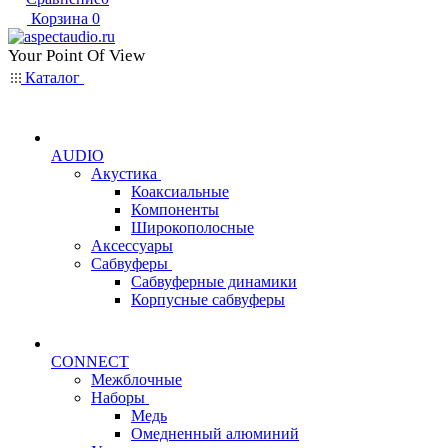
Корзина
0
Your Point Of View
Каталог
AUDIO
Акустика
Коаксиальные
Компоненты
Широкополосные
Аксессуары
Сабвуферы
Сабвуферные динамики
Корпусные сабвуферы
CONNECT
Межблочные
Наборы
Медь
Омедненный алюминий