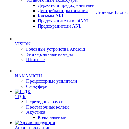
Установочные аксессуары
Держатели предохранителей
Дистрибьюторы питания
Линейки
Блог
О
Клеммы АКБ
Предохранители miniANL
Предохранители ANL
VISION
Головные устройства Android
Универсальные камеры
Штатные
NAKAMICHI
Процессорные усилители
Сабвуферы
1ТДК
Переходные рамки
Проставочные кольца
Акустика
Коаксиальные
Архив продукции