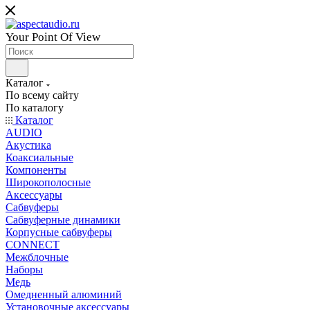
Your Point Of View
Каталог
По всему сайту
По каталогу
Каталог
AUDIO
Акустика
Коаксиальные
Компоненты
Широкополосные
Аксессуары
Сабвуферы
Сабвуферные динамики
Корпусные сабвуферы
CONNECT
Межблочные
Наборы
Медь
Омедненный алюминий
Установочные аксессуары