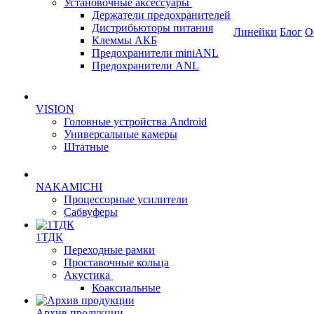
Установочные аксессуары
Держатели предохранителей
Дистрибьюторы питания
Линейки
Блог
О
Клеммы АКБ
Предохранители miniANL
Предохранители ANL
VISION
Головные устройства Android
Универсальные камеры
Штатные
NAKAMICHI
Процессорные усилители
Сабвуферы
1ТДК
Переходные рамки
Проставочные кольца
Акустика
Коаксиальные
Архив продукции