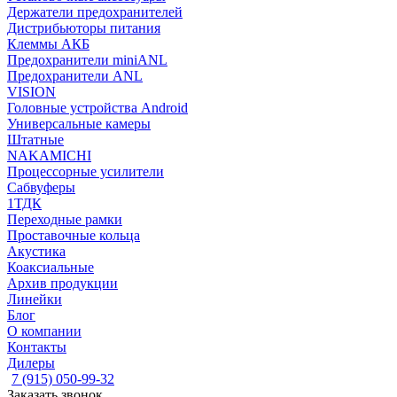
Держатели предохранителей
Дистрибьюторы питания
Клеммы АКБ
Предохранители miniANL
Предохранители ANL
VISION
Головные устройства Android
Универсальные камеры
Штатные
NAKAMICHI
Процессорные усилители
Сабвуферы
1ТДК
Переходные рамки
Проставочные кольца
Акустика
Коаксиальные
Архив продукции
Линейки
Блог
О компании
Контакты
Дилеры
7 (915) 050-99-32
Заказать звонок