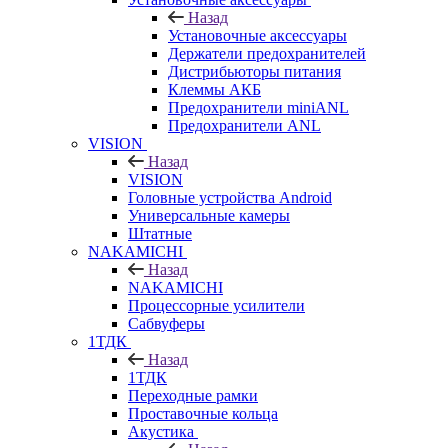
Назад
Установочные аксессуары
Держатели предохранителей
Дистрибьюторы питания
Клеммы АКБ
Предохранители miniANL
Предохранители ANL
VISION
Назад
VISION
Головные устройства Android
Универсальные камеры
Штатные
NAKAMICHI
Назад
NAKAMICHI
Процессорные усилители
Сабвуферы
1ТДК
Назад
1ТДК
Переходные рамки
Проставочные кольца
Акустика