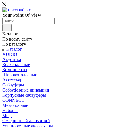
Your Point Of View
Каталог
По всему сайту
По каталогу
Каталог
AUDIO
Акустика
Коаксиальные
Компоненты
Широкополосные
Аксессуары
Сабвуферы
Сабвуферные динамики
Корпусные сабвуферы
CONNECT
Межблочные
Наборы
Медь
Омедненный алюминий
Установочные аксессуары