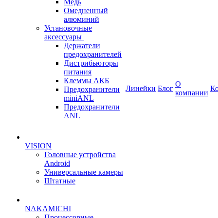
Медь
Омедненный
алюминий
Установочные
аксессуары
Держатели
предохранителей
Дистрибьюторы
питания
Клеммы АКБ
О
Линейки
Блог
К
Предохранители
компании
miniANL
Предохранители
ANL
VISION
Головные устройства
Android
Универсальные камеры
Штатные
NAKAMICHI
Процессорные