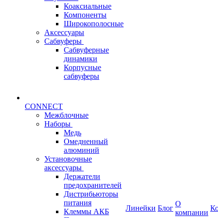
Коаксиальные
Компоненты
Широкополосные
Аксессуары
Сабвуферы
Сабвуферные
динамики
Корпусные
сабвуферы
CONNECT
Межблочные
Наборы
Медь
Омедненный
алюминий
Установочные
аксессуары
Держатели
предохранителей
Дистрибьюторы
питания
О
Линейки
Блог
К
Клеммы АКБ
компании