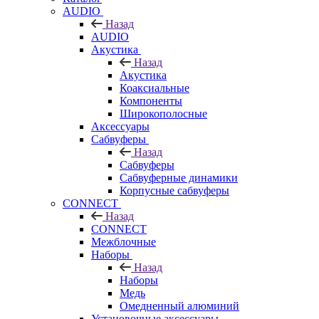
AUDIO
Назад
AUDIO
Акустика
Назад
Акустика
Коаксиальные
Компоненты
Широкополосные
Аксессуары
Сабвуферы
Назад
Сабвуферы
Сабвуферные динамики
Корпусные сабвуферы
CONNECT
Назад
CONNECT
Межблочные
Наборы
Назад
Наборы
Медь
Омедненный алюминий
Установочные аксессуары