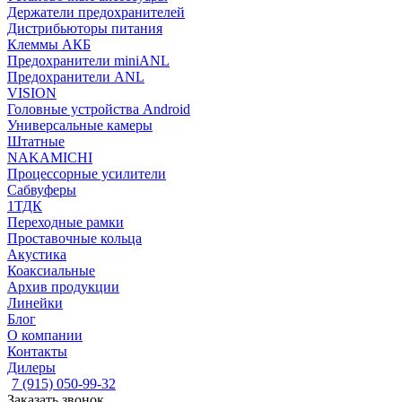
Держатели предохранителей
Дистрибьюторы питания
Клеммы АКБ
Предохранители miniANL
Предохранители ANL
VISION
Головные устройства Android
Универсальные камеры
Штатные
NAKAMICHI
Процессорные усилители
Сабвуферы
1ТДК
Переходные рамки
Проставочные кольца
Акустика
Коаксиальные
Архив продукции
Линейки
Блог
О компании
Контакты
Дилеры
7 (915) 050-99-32
Заказать звонок