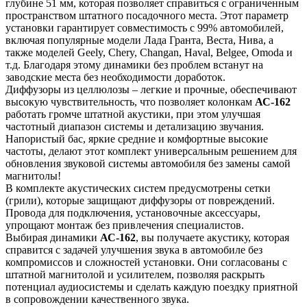
глубине 51 мм, которая позволяет справиться с ограниченным
пространством штатного посадочного места. Этот параметр
установки гарантирует совместимость с 99% автомобилей,
включая популярные модели Лада Гранта, Веста, Нива, а
также моделей Geely, Chery, Changan, Haval, Belgee, Omoda и
т.д. Благодаря этому динамики без проблем встанут на
заводские места без необходимости доработок.
Диффузоры из целлюлозы – легкие и прочные, обеспечивают
высокую чувствительность, что позволяет колонкам
АС-162
работать громче штатной акустики, при этом улучшая
частотный диапазон системы и детализацию звучания.
Напористый бас, яркие средние и комфортные высокие
частоты, делают этот комплект универсальным решением для
обновления звуковой системы автомобиля без замены самой
магнитолы!
В комплекте акустических систем предусмотрены сетки
(грили), которые защищают диффузоры от повреждений.
Провода для подключения, установочные аксессуары,
упрощают монтаж без привлечения специалистов.
Выбирая динамики
АС-162
, вы получаете акустику, которая
справится с задачей улучшения звука в автомобиле без
компромиссов и сложностей установки. Они согласованы с
штатной магнитолой и усилителем, позволяя раскрыть
потенциал аудиосистемы и сделать каждую поездку приятной
в сопровождении качественного звука.