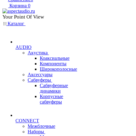
Корзина
0
Your Point Of View
Каталог
AUDIO
Акустика
Коаксиальные
Компоненты
Широкополосные
Аксессуары
Сабвуферы
Сабвуферные
динамики
Корпусные
сабвуферы
CONNECT
Межблочные
Наборы