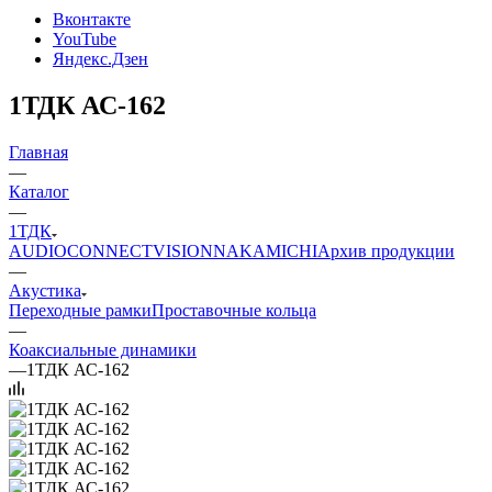
Вконтакте
YouTube
Яндекс.Дзен
1ТДК АС-162
Главная
—
Каталог
—
1ТДК
AUDIO
CONNECT
VISION
NAKAMICHI
Архив продукции
—
Акустика
Переходные рамки
Проставочные кольца
—
Коаксиальные динамики
—
1ТДК АС-162