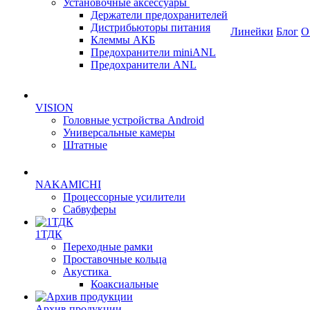
Установочные аксессуары
Держатели предохранителей
Дистрибьюторы питания
Линейки
Блог
О
Клеммы АКБ
Предохранители miniANL
Предохранители ANL
VISION
Головные устройства Android
Универсальные камеры
Штатные
NAKAMICHI
Процессорные усилители
Сабвуферы
1ТДК
Переходные рамки
Проставочные кольца
Акустика
Коаксиальные
Архив продукции