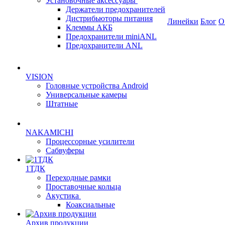
Установочные аксессуары
Держатели предохранителей
Дистрибьюторы питания
Линейки
Блог
О
Клеммы АКБ
Предохранители miniANL
Предохранители ANL
VISION
Головные устройства Android
Универсальные камеры
Штатные
NAKAMICHI
Процессорные усилители
Сабвуферы
1ТДК
Переходные рамки
Проставочные кольца
Акустика
Коаксиальные
Архив продукции