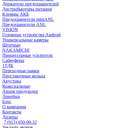
Держатели предохранителей
Дистрибьюторы питания
Клеммы АКБ
Предохранители miniANL
Предохранители ANL
VISION
Головные устройства Android
Универсальные камеры
Штатные
NAKAMICHI
Процессорные усилители
Сабвуферы
1ТДК
Переходные рамки
Проставочные кольца
Акустика
Коаксиальные
Архив продукции
Линейки
Блог
О компании
Контакты
Дилеры
7 (915) 050-99-32
Заказать звонок