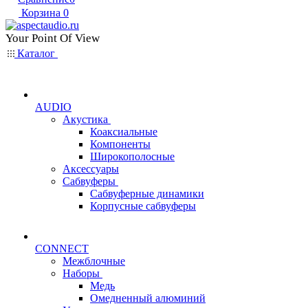
Корзина
0
Your Point Of View
Каталог
AUDIO
Акустика
Коаксиальные
Компоненты
Широкополосные
Аксессуары
Сабвуферы
Сабвуферные динамики
Корпусные сабвуферы
CONNECT
Межблочные
Наборы
Медь
Омедненный алюминий