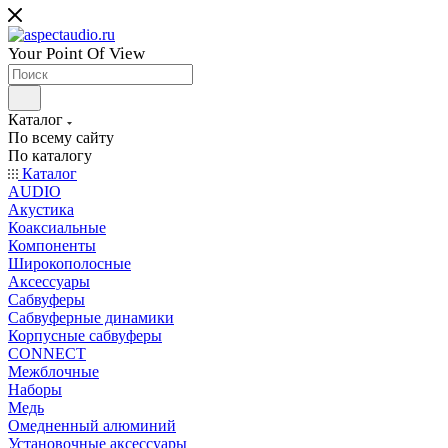
Your Point Of View
Каталог
По всему сайту
По каталогу
Каталог
AUDIO
Акустика
Коаксиальные
Компоненты
Широкополосные
Аксессуары
Сабвуферы
Сабвуферные динамики
Корпусные сабвуферы
CONNECT
Межблочные
Наборы
Медь
Омедненный алюминий
Установочные аксессуары