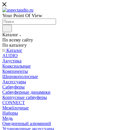
Your Point Of View
Каталог
По всему сайту
По каталогу
Каталог
AUDIO
Акустика
Коаксиальные
Компоненты
Широкополосные
Аксессуары
Сабвуферы
Сабвуферные динамики
Корпусные сабвуферы
CONNECT
Межблочные
Наборы
Медь
Омедненный алюминий
Установочные аксессуары