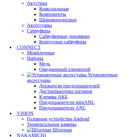
Акустика
Коаксиальные
Компоненты
Широкополосные
Аксессуары
Сабвуферы
Сабвуферные динамики
Корпусные сабвуферы
CONNECT
Межблочные
Наборы
Медь
Омедненный алюминий
Установочные
аксессуары
Держатели предохранителей
Дистрибьюторы питания
Клеммы АКБ
Предохранители miniANL
Предохранители ANL
VISION
Головные устройства Android
Универсальные камеры
Штатные
NAKAMICHI