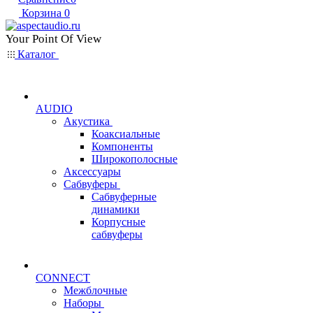
Корзина
0
Your Point Of View
Каталог
AUDIO
Акустика
Коаксиальные
Компоненты
Широкополосные
Аксессуары
Сабвуферы
Сабвуферные
динамики
Корпусные
сабвуферы
CONNECT
Межблочные
Наборы