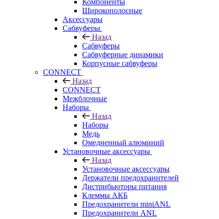
Компоненты
Широкополосные
Аксессуары
Сабвуферы
Назад
Сабвуферы
Сабвуферные динамики
Корпусные сабвуферы
CONNECT
Назад
CONNECT
Межблочные
Наборы
Назад
Наборы
Медь
Омедненный алюминий
Установочные аксессуары
Назад
Установочные аксессуары
Держатели предохранителей
Дистрибьюторы питания
Клеммы АКБ
Предохранители miniANL
Предохранители ANL