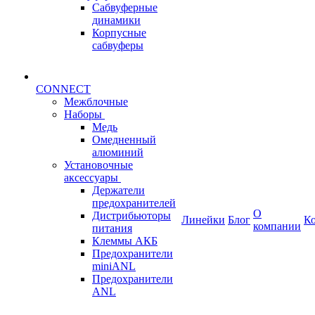
Сабвуферные
динамики
Корпусные
сабвуферы
CONNECT
Межблочные
Наборы
Медь
Омедненный
алюминий
Установочные
аксессуары
Держатели
предохранителей
О
Дистрибьюторы
Линейки
Блог
К
компании
питания
Клеммы АКБ
Предохранители
miniANL
Предохранители
ANL