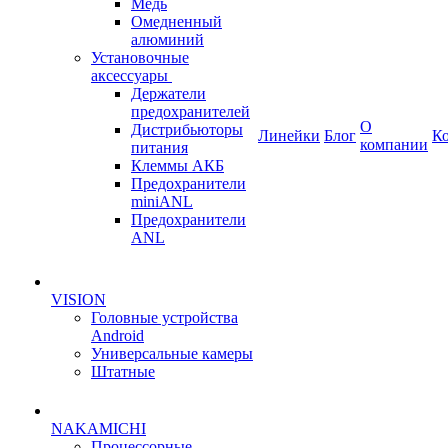
Медь
Омедненный
алюминий
Установочные
аксессуары
Держатели
предохранителей
О
Дистрибьюторы
Линейки
Блог
К
компании
питания
Клеммы АКБ
Предохранители
miniANL
Предохранители
ANL
VISION
Головные устройства
Android
Универсальные камеры
Штатные
NAKAMICHI
Процессорные