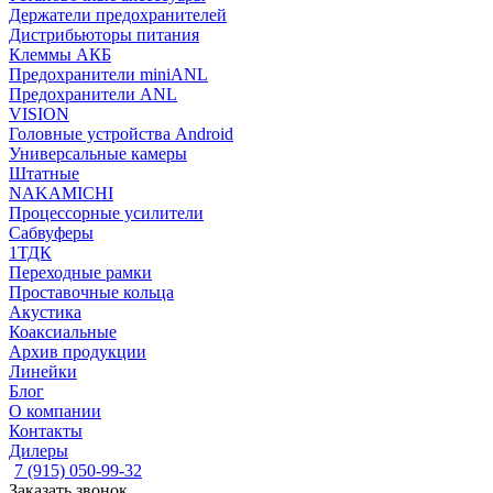
Держатели предохранителей
Дистрибьюторы питания
Клеммы АКБ
Предохранители miniANL
Предохранители ANL
VISION
Головные устройства Android
Универсальные камеры
Штатные
NAKAMICHI
Процессорные усилители
Сабвуферы
1ТДК
Переходные рамки
Проставочные кольца
Акустика
Коаксиальные
Архив продукции
Линейки
Блог
О компании
Контакты
Дилеры
7 (915) 050-99-32
Заказать звонок