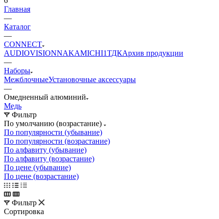
6
Главная
—
Каталог
—
CONNECT
AUDIO
VISION
NAKAMICHI
1ТДК
Архив продукции
—
Наборы
Межблочные
Установочные аксессуары
—
Омедненный алюминий
Медь
Фильтр
По умолчанию (возрастание)
По популярности (убывание)
По популярности (возрастание)
По алфавиту (убывание)
По алфавиту (возрастание)
По цене (убывание)
По цене (возрастание)
Фильтр
Сортировка