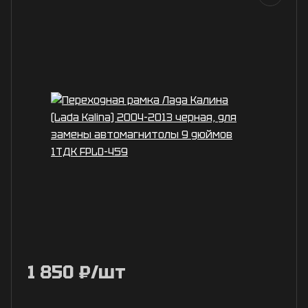
1 850
₽
/шт