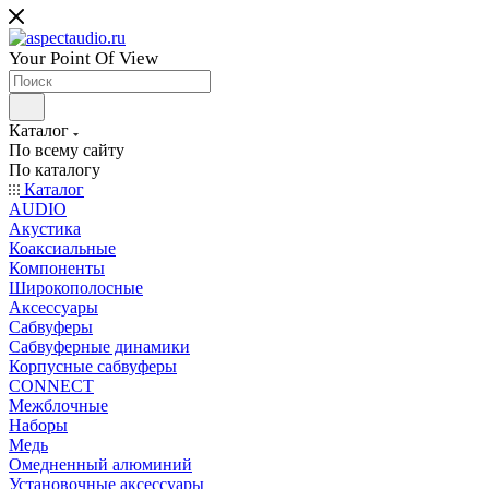
Your Point Of View
Каталог
По всему сайту
По каталогу
Каталог
AUDIO
Акустика
Коаксиальные
Компоненты
Широкополосные
Аксессуары
Сабвуферы
Сабвуферные динамики
Корпусные сабвуферы
CONNECT
Межблочные
Наборы
Медь
Омедненный алюминий
Установочные аксессуары