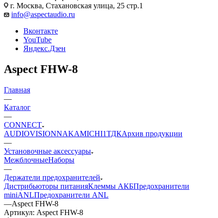
г. Москва, Стахановская улица, 25 стр.1
info@aspectaudio.ru
Вконтакте
YouTube
Яндекс.Дзен
Aspect FHW-8
Главная
—
Каталог
—
CONNECT
AUDIO
VISION
NAKAMICHI
1ТДК
Архив продукции
—
Установочные аксессуары
Межблочные
Наборы
—
Держатели предохранителей
Дистрибьюторы питания
Клеммы АКБ
Предохранители
miniANL
Предохранители ANL
—
Aspect FHW-8
Артикул:
Aspect FHW-8