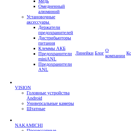
Медь
Омедненный
алюминий
Установочные
аксессуары
Держатели
предохранителей
Дистрибьюторы
питания
Клеммы АКБ
О
Линейки
Блог
К
Предохранители
компании
miniANL
Предохранители
ANL
VISION
Головные устройства
Android
Универсальные камеры
Штатные
NAKAMICHI
Процессорные