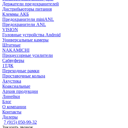
Держатели предохранителей
Дистрибьюторы питания
Клеммы АКБ
Предохранители miniANL
Предохранители ANL
VISION
Головные устройства Android
Универсальные камеры
Штатные
NAKAMICHI
Процессорные усилители
Сабвуферы
1ТДК
Переходные рамки
Проставочные кольца
Акустика
Коаксиальные
Архив продукции
Линейки
Блог
О компании
Контакты
Дилеры
7 (915) 050-99-32
Заказать звонок