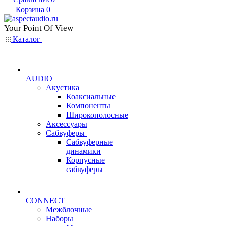
Корзина
0
Your Point Of View
Каталог
AUDIO
Акустика
Коаксиальные
Компоненты
Широкополосные
Аксессуары
Сабвуферы
Сабвуферные
динамики
Корпусные
сабвуферы
CONNECT
Межблочные
Наборы