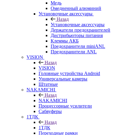
Медь
Омедненный алюминий
Установочные аксессуары
Назад
Установочные аксессуары
Держатели предохранителей
Дистрибьюторы питания
Клеммы АКБ
Предохранители miniANL
Предохранители ANL
VISION
Назад
VISION
Головные устройства Android
Универсальные камеры
Штатные
NAKAMICHI
Назад
NAKAMICHI
Процессорные усилители
Сабвуферы
1ТДК
Назад
1ТДК
Переходные рамки