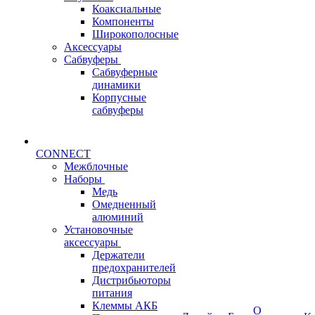
Коаксиальные
Компоненты
Широкополосные
Аксессуары
Сабвуферы
Сабвуферные
динамики
Корпусные
сабвуферы
CONNECT
Межблочные
Наборы
Медь
Омедненный
алюминий
Установочные
аксессуары
Держатели
предохранителей
Дистрибьюторы
питания
Клеммы АКБ
О