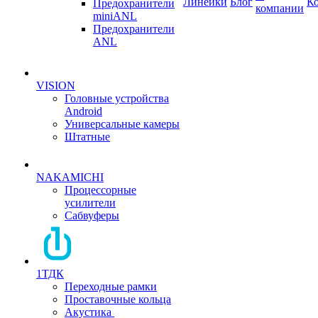
Линейки
Блог
К
Предохранители
компании
miniANL
Предохранители
ANL
VISION
Головные устройства
Android
Универсальные камеры
Штатные
NAKAMICHI
Процессорные
усилители
Сабвуферы
1ТДК
Переходные рамки
Проставочные кольца
Акустика