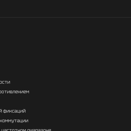
ости
противлением
й фиксаций
 коммутации
м частотном диапазоне