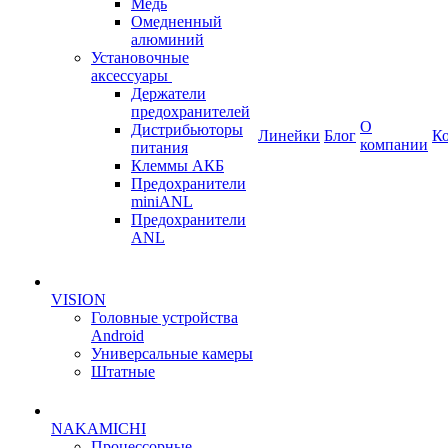
Медь
Омедненный
алюминий
Установочные
аксессуары
Держатели
предохранителей
О
Дистрибьюторы
Линейки
Блог
К
компании
питания
Клеммы АКБ
Предохранители
miniANL
Предохранители
ANL
VISION
Головные устройства
Android
Универсальные камеры
Штатные
NAKAMICHI
Процессорные