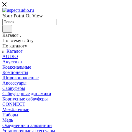
Your Point Of View
Каталог
По всему сайту
По каталогу
Каталог
AUDIO
Акустика
Коаксиальные
Компоненты
Широкополосные
Аксессуары
Сабвуферы
Сабвуферные динамики
Корпусные сабвуферы
CONNECT
Межблочные
Наборы
Медь
Омедненный алюминий
Установочные аксессуары