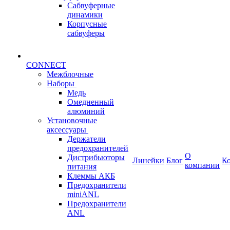
Сабвуферные
динамики
Корпусные
сабвуферы
CONNECT
Межблочные
Наборы
Медь
Омедненный
алюминий
Установочные
аксессуары
Держатели
предохранителей
О
Дистрибьюторы
Линейки
Блог
К
компании
питания
Клеммы АКБ
Предохранители
miniANL
Предохранители
ANL