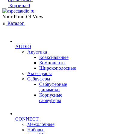
Корзина
0
Your Point Of View
Каталог
AUDIO
Акустика
Коаксиальные
Компоненты
Широкополосные
Аксессуары
Сабвуферы
Сабвуферные
динамики
Корпусные
сабвуферы
CONNECT
Межблочные
Наборы