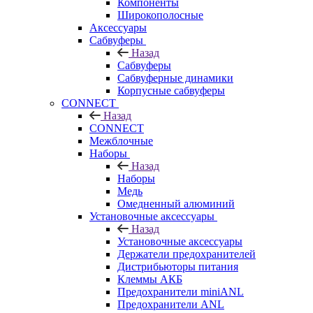
Компоненты
Широкополосные
Аксессуары
Сабвуферы
Назад
Сабвуферы
Сабвуферные динамики
Корпусные сабвуферы
CONNECT
Назад
CONNECT
Межблочные
Наборы
Назад
Наборы
Медь
Омедненный алюминий
Установочные аксессуары
Назад
Установочные аксессуары
Держатели предохранителей
Дистрибьюторы питания
Клеммы АКБ
Предохранители miniANL
Предохранители ANL