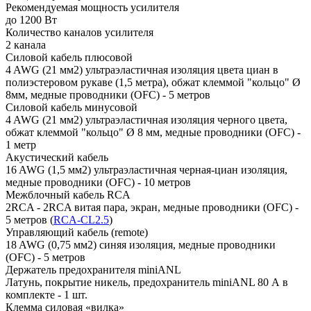
Рекомендуемая мощность усилителя
до 1200 Вт
Количество каналов усилителя
2 канала
Силовой кабель плюсовой
4 AWG (21 мм2) ультраэластичная изоляция цвета циан в
полиэстеровом рукаве (1,5 метра), обжат клеммой "кольцо" Ø
8мм, медные проводники (OFC) - 5 метров
Силовой кабель минусовой
4 AWG (21 мм2) ультраэластичная изоляция черного цвета,
обжат клеммой "кольцо" Ø 8 мм, медные проводники (OFC) -
1 метр
Акустический кабель
16 AWG (1,5 мм2) ультраэластичная черная-циан изоляция,
медные проводники (OFC) - 10 метров
Межблочный кабель RCA
2RCA - 2RCA витая пара, экран, медные проводники (OFC) -
5 метров (
RCA-CL2.5
)
Управляющий кабель (remote)
18 AWG (0,75 мм2) синяя изоляция, медные проводники
(OFC) - 5 метров
Держатель предохранителя miniANL
Латунь, покрытие никель, предохранитель miniANL 80 А в
комплекте - 1 шт.
Клемма силовая «вилка»