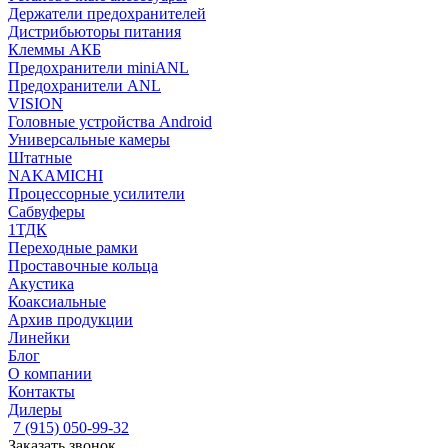
Держатели предохранителей
Дистрибьюторы питания
Клеммы АКБ
Предохранители miniANL
Предохранители ANL
VISION
Головные устройства Android
Универсальные камеры
Штатные
NAKAMICHI
Процессорные усилители
Сабвуферы
1ТДК
Переходные рамки
Проставочные кольца
Акустика
Коаксиальные
Архив продукции
Линейки
Блог
О компании
Контакты
Дилеры
7 (915) 050-99-32
Заказать звонок