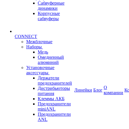
Сабвуферные
динамики
Корпусные
сабвуферы
CONNECT
Межблочные
Наборы
Медь
Омедненный
алюминий
Установочные
аксессуары
Держатели
предохранителей
О
Дистрибьюторы
Линейки
Блог
К
компании
питания
Клеммы АКБ
Предохранители
miniANL
Предохранители
ANL