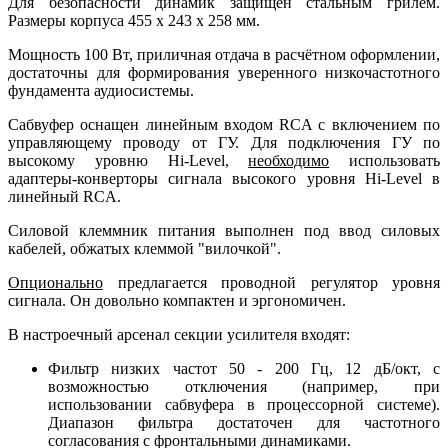
Для безопасности динамик защищен стальным грилем.
Размеры корпуса 455 х 243 х 258 мм.
Мощность 100 Вт, приличная отдача в расчётном оформлении,
достаточны для формирования уверенного низкочастотного
фундамента аудиосистемы.
Сабвуфер оснащен линейным входом RCA с включением по
управляющему проводу от ГУ. Для подключения ГУ по
высокому уровню Hi-Level,
необходимо
использовать
адаптеры-конверторы сигнала высокого уровня Hi-Level в
линейный RCA.
Силовой клеммник питания выполнен под ввод силовых
кабелей, обжатых клеммой "вилочкой".
Опционально
предлагается проводной регулятор уровня
сигнала. Он довольно компактен и эргономичен.
В настроечный арсенал секции усилителя входят:
Фильтр низких частот 50 - 200 Гц, 12 дБ/окт, с
возможностью отключения (например, при
использовании сабвуфера в процессорной системе).
Диапазон фильтра достаточен для частотного
согласования с фронтальными динамиками.