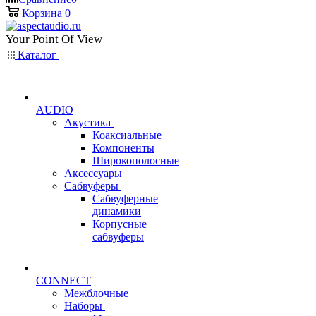
Корзина
0
Your Point Of View
Каталог
AUDIO
Акустика
Коаксиальные
Компоненты
Широкополосные
Аксессуары
Сабвуферы
Сабвуферные
динамики
Корпусные
сабвуферы
CONNECT
Межблочные
Наборы