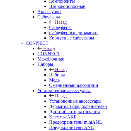
Компоненты
Широкополосные
Аксессуары
Сабвуферы
Назад
Сабвуферы
Сабвуферные динамики
Корпусные сабвуферы
CONNECT
Назад
CONNECT
Межблочные
Наборы
Назад
Наборы
Медь
Омедненный алюминий
Установочные аксессуары
Назад
Установочные аксессуары
Держатели предохранителей
Дистрибьюторы питания
Клеммы АКБ
Предохранители miniANL
Предохранители ANL