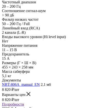
Частотный диапазон
20 – 200 Гц
Соотношение сигнал-шум
> 90 дБ
Фильтр низких частот
50 – 200 Гц / Full
Линейный вход (RCA)
2 канала (L-R)
Входы высокого уровня (Hi level input)
Нет
Напряжение питания
11 – 15 В
Предохранитель
15 А
Размеры (Г × Ш × В)
455 × 243 × 258 мм
Масса сабвуфера
5,1 кг
Документы
NBT-806A_manual_EN
2,1 мб
8 820
₽
/шт
Варианты цен
8 820
₽
/шт
Подробности