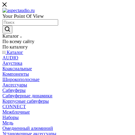
Your Point Of View
Каталог
По всему сайту
По каталогу
Каталог
AUDIO
Акустика
Коаксиальные
Компоненты
Широкополосные
Аксессуары
Сабвуферы
Сабвуферные динамики
Корпусные сабвуферы
CONNECT
Межблочные
Наборы
Медь
Омедненный алюминий
Установочные аксессуары