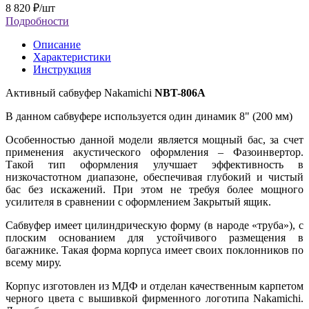
8 820
₽
/шт
Подробности
Описание
Характеристики
Инструкция
Активный сабвуфер Nakamichi
NB
T-806
A
В данном сабвуфере используется один динамик 8" (200 мм)
Особенностью данной модели является мощный бас, за счет
применения акустического оформления – Фазоинвертор.
Такой тип оформления улучшает эффективность в
низкочастотном диапазоне, обеспечивая глубокий и чистый
бас без искажений. При этом не требуя более мощного
усилителя в сравнении с оформлением Закрытый ящик.
Сабвуфер имеет цилиндрическую форму (в народе «труба»), с
плоским основанием для устойчивого размещения в
багажнике. Такая форма корпуса имеет своих поклонников по
всему миру.
Корпус изготовлен из МДФ и отделан качественным карпетом
черного цвета c вышивкой фирменного логотипа Nakamichi.