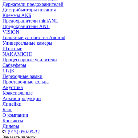
Держатели предохранителей
Дистрибьюторы питания
Клеммы АКБ
Предохранители miniANL
Предохранители ANL
VISION
Головные устройства Android
Универсальные камеры
Штатные
NAKAMICHI
Процессорные усилители
Сабвуферы
1ТДК
Переходные рамки
Проставочные кольца
Акустика
Коаксиальные
Архив продукции
Линейки
Блог
О компании
Контакты
Дилеры
7 (915) 050-99-32
Заказать звонок