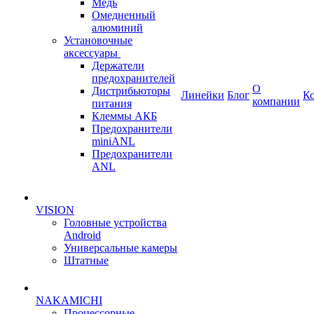
Медь
Омедненный
алюминий
Установочные
аксессуары
Держатели
предохранителей
О
Дистрибьюторы
Линейки
Блог
К
компании
питания
Клеммы АКБ
Предохранители
miniANL
Предохранители
ANL
VISION
Головные устройства
Android
Универсальные камеры
Штатные
NAKAMICHI
Процессорные