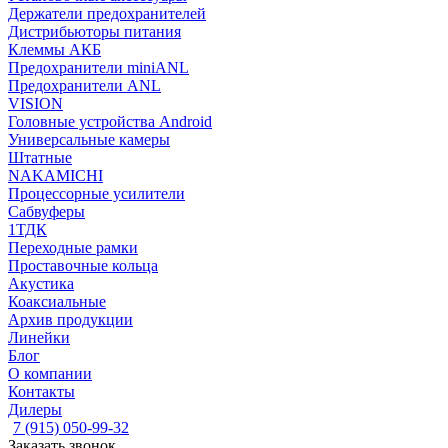
Держатели предохранителей
Дистрибьюторы питания
Клеммы АКБ
Предохранители miniANL
Предохранители ANL
VISION
Головные устройства Android
Универсальные камеры
Штатные
NAKAMICHI
Процессорные усилители
Сабвуферы
1ТДК
Переходные рамки
Проставочные кольца
Акустика
Коаксиальные
Архив продукции
Линейки
Блог
О компании
Контакты
Дилеры
7 (915) 050-99-32
Заказать звонок