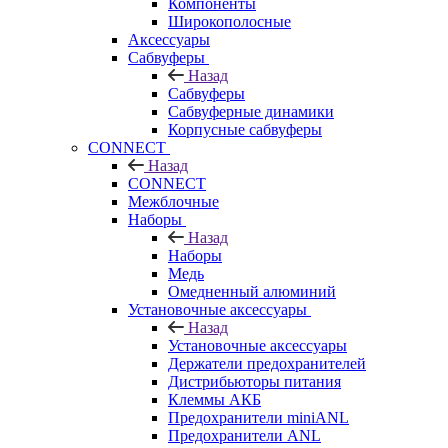
Компоненты
Широкополосные
Аксессуары
Сабвуферы
Назад
Сабвуферы
Сабвуферные динамики
Корпусные сабвуферы
CONNECT
Назад
CONNECT
Межблочные
Наборы
Назад
Наборы
Медь
Омедненный алюминий
Установочные аксессуары
Назад
Установочные аксессуары
Держатели предохранителей
Дистрибьюторы питания
Клеммы АКБ
Предохранители miniANL
Предохранители ANL