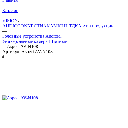
Главная
—
Каталог
—
VISION
AUDIO
CONNECT
NAKAMICHI
1ТДК
Архив продукции
—
Головные устройства Android
Универсальные камеры
Штатные
—
Aspect AV-N108
Артикул:
Aspect AV-N108