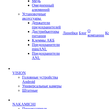
Медь
Омедненный
алюминий
Установочные
аксессуары
Держатели
предохранителей
О
Дистрибьюторы
Линейки
Блог
К
компании
питания
Клеммы АКБ
Предохранители
miniANL
Предохранители
ANL
VISION
Головные устройства
Android
Универсальные камеры
Штатные
NAKAMICHI
Процессорные