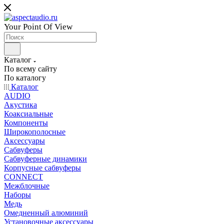
Your Point Of View
Каталог
По всему сайту
По каталогу
Каталог
AUDIO
Акустика
Коаксиальные
Компоненты
Широкополосные
Аксессуары
Сабвуферы
Сабвуферные динамики
Корпусные сабвуферы
CONNECT
Межблочные
Наборы
Медь
Омедненный алюминий
Установочные аксессуары