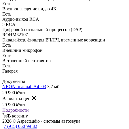
Есть
Воспроизведение видео 4K
Есть
Аудио-выход RCA
5 RCA
Цифровой сигнальный процессор (DSP)
ROHM32107
Эквалайзер, фильтры ВЧ/НЧ, временные коррекции
Есть
Внешний микрофон
Есть
Встроенный вентилятор
Есть
Галерея
Документы
NEON_manual_A4_03
3,7 мб
29 900
₽
/шт
Варианты цен
29 900
₽
/шт
Подробности
В корзину
2026 © Aspectaudio - системы автозвука
7 (915) 050-99-32