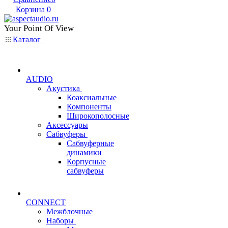
Корзина
0
Your Point Of View
Каталог
AUDIO
Акустика
Коаксиальные
Компоненты
Широкополосные
Аксессуары
Сабвуферы
Сабвуферные
динамики
Корпусные
сабвуферы
CONNECT
Межблочные
Наборы