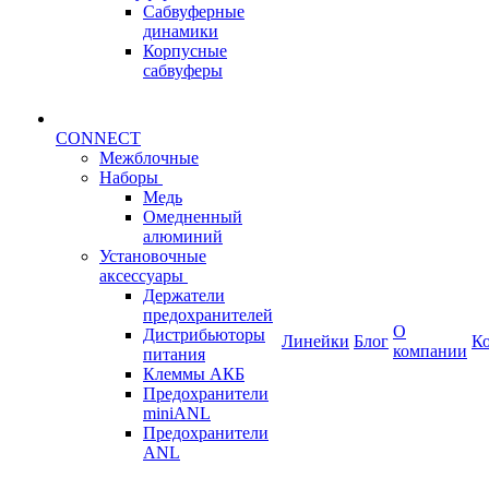
Сабвуферные
динамики
Корпусные
сабвуферы
CONNECT
Межблочные
Наборы
Медь
Омедненный
алюминий
Установочные
аксессуары
Держатели
предохранителей
О
Дистрибьюторы
Линейки
Блог
К
компании
питания
Клеммы АКБ
Предохранители
miniANL
Предохранители
ANL